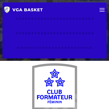
.........................
.........................
........................